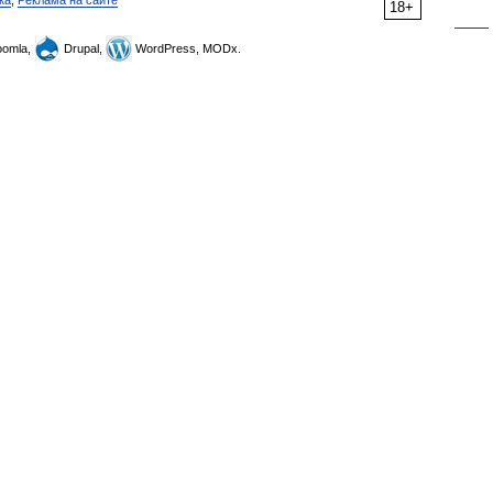
ка
,
Реклама на сайте
18+
omla,
Drupal,
WordPress, MODx.