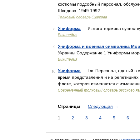
костюмы подсобный персонал, обслужи
Шведова. 1949 1992 …
Толковый словарь Ожегова
Униформа
— У этого термина существ
8
Википедия
Униформа и военная символика Мор
9
Украины Содержание 1 Униформы морс
Википедия
Униформа
— I ж. Персонал, одетый в
10
время представления и на репетициях (
флоте, которая изменяется с изменен
Современный толковый словарь русского я
Страницы
Следующая
→
1
2
3
4
5
6