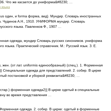
806. Что же касается до униформа&#8230; …
о языка
unus один, и forma форма, вид). Мундир. Словарь иностранных
ка. Чудинов А.Н., 1910. УНИФОРМА мундир. Словарь
усского языка. Павленков Ф., 1907 …
нная одежда, мундир Словарь русских синонимов. униформа
о языка. Практический справочник. М.: Русский язык. З. Е.
н. (от лат. uniformis единообразный) (спец.). 1. Форменная
| Специальная одежда для представлений. 2. собир. В цирке
тый постановкой и уборкой реквизита&#8230; …
(устар.) форменная одежда2)] В цирке одетый в специальные
ену во время представления …
орменная одежда. 2. собир. В цирке: одетый в форменные