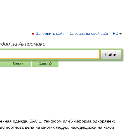
Запомнить сайт
Словарь на свой сайт
RU
едии на Академике
Найти!
Книги
Игры ⚽
рменная одежда. БАС 1. Униформ или Униформа одноряден;
аго портнова дела на многих людях, находящихся на какой