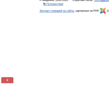
© Академик, 2000-2026
Обратная связь:
Техподдерж
👣 Путешествия
Экспорт словарей на сайты
, сделанные на PHP,
Jo
3