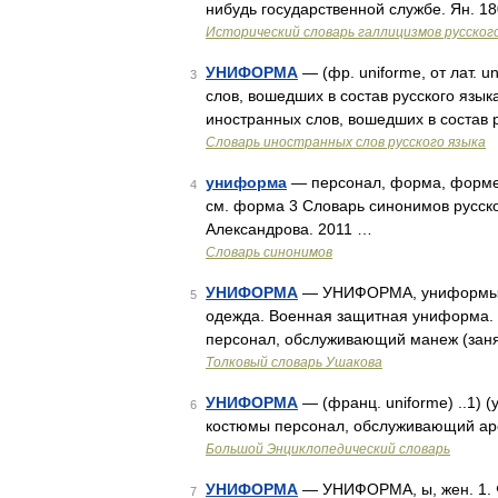
нибудь государственной службе. Ян. 1
Исторический словарь галлицизмов русског
УНИФОРМА
— (фр. uniforme, от лат. 
3
слов, вошедших в состав русского язы
иностранных слов, вошедших в состав р
Словарь иностранных слов русского языка
униформа
— персонал, форма, форме
4
см. форма 3 Словарь синонимов русског
Александрова. 2011 …
Словарь синонимов
УНИФОРМА
— УНИФОРМА, униформы, же
5
одежда. Военная защитная униформа. |
персонал, обслуживающий манеж (заня
Толковый словарь Ушакова
УНИФОРМА
— (франц. uniforme) ..1) 
6
костюмы персонал, обслуживающий ар
Большой Энциклопедический словарь
УНИФОРМА
— УНИФОРМА, ы, жен. 1. Ф
7