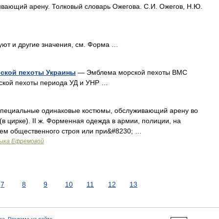
вающий арену. Толковый словарь Ожегова. С.И. Ожегов, Н.Ю.
уют и другие значения, см. Форма …
ской пехоты Украины
— Эмблема морской пехоты ВМС
кой пехоты периода УД и УНР …
 специальные одинаковые костюмы, обслуживающий арену во
в цирке). II ж. Форменная одежда в армии, полиции, на
ием общественного строя или при&#8230; …
зыка Ефремовой
7
8
9
10
11
12
13