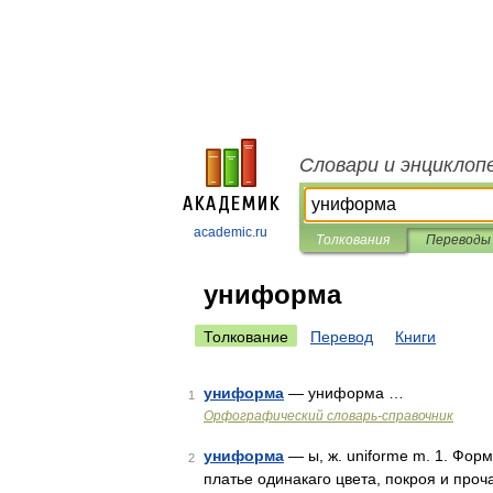
Словари и энциклоп
academic.ru
Толкования
Переводы
униформа
Толкование
Перевод
Книги
униформа
— униформа …
1
Орфографический словарь-справочник
униформа
— ы, ж. uniforme m. 1. Фо
2
платье одинакаго цвета, покроя и проч